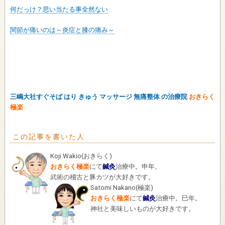
何だっけ？思い当たる事全然ない
関節が痛いのは～炎症と膝の痛み～
三嶋大社すぐそば はり きゅう マッサージ 無痛整体 の治療院
おきらく
極楽
この記事を書いた人
Koji Wakio
(
おきらく
)
おきらく極楽
にて
鍼灸
治療中。申年。
武術の稽古と豚カツが大好きです。
Satomi Nakano
(
極楽
)
おきらく極楽
にて
鍼灸
治療中。巳年。
神社と美味しいものが大好きです。