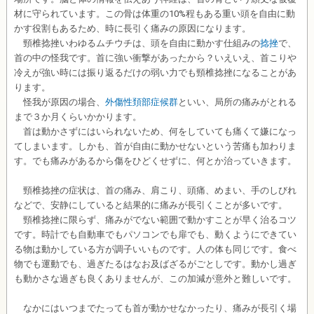
材に守られています。この骨は体重の10%程もある重い頭を自由に動
かす役割もあるため、時に長引く痛みの原因になります。
頸椎捻挫いわゆるムチウチは、頭を自由に動かす仕組みの
捻挫
で、
首の中の怪我です。首に強い衝撃があったから？いえいえ、首こりや
冷えが強い時には振り返るだけの弱い力でも頸椎捻挫になることがあ
ります。
怪我が原因の場合、
外傷性頚部症候群
といい、局所の痛みがとれる
まで３か月くらいかかります。
首は動かさずにはいられないため、何をしていても痛くて嫌になっ
てしまいます。しかも、首が自由に動かせないという苦痛も加わりま
す。でも痛みがあるから傷をひどくせずに、何とか治っていきます。
頸椎捻挫の症状は、首の痛み、肩こり、頭痛、めまい、手のしびれ
などで、安静にしていると結果的に痛みが長引くことが多いです。
頸椎捻挫に限らず、痛みがでない範囲で動かすことが早く治るコツ
です。時計でも自動車でもパソコンでも扉でも、動くようにできてい
る物は動かしている方が調子いいものです。人の体も同じです。食べ
物でも運動でも、過ぎたるはなお及ばざるがごとしです。動かし過ぎ
も動かさな過ぎも良くありませんが、この加減が意外と難しいです。
なかにはいつまでたっても首が動かせなかったり、痛みが長引く場