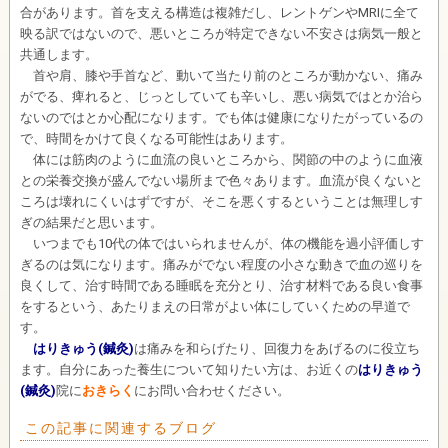
合があります。首を支える構造は複雑だし、レントゲンやMRIに全て
映る訳ではないので、悪いところが特定できない不安さは病気一般と
共通します。
首や肩、膝や手首など、動いて当たり前のところが動かない、痛み
がでる、痺れると、じっとしていても辛いし、悪い病気ではとか治ら
ないのではとか心配になります。でも体は健康になりたがっているの
で、時間をかけて良くなる可能性はあります。
体には筋肉のように血流の良いところから、関節の中のように血液
との栄養交換が盛んでない場所まで色々あります。血流が良くないと
ころは壊れにくいはずですが、そこを悪くするということは無理しす
ぎの結果だと思います。
いつまでも10代の体ではいられませんが、体の機能を過小評価しす
ぎるのは気になります。痛みがでない程度の小さな動きで血の巡りを
良くして、治す時間である睡眠を充分とり、治す材料である良い食事
をするという、あたりまえの日常がよい体にしていくための早道で
す。
はりきゅう(鍼灸)
は痛みを和らげたり、回復力をあげるのに役立ち
ます。自分にあった養生について知りたい方は、お近くの
はりきゅう
(鍼灸)
院に
おきらく
にお問い合わせください。
この記事に関連するブログ