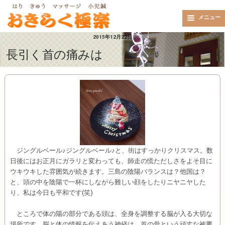
メニュー
2015年12月22日
長引く首の痛みは
ジングルベール♪ジングルベール♪と、街はすっかりクリスマス。数
日後にはお正月にガラリと変わっても、師走の慌ただしさをよそ目に
ウキウキした雰囲気が続きます。三島の陰陽バランスは？他国は？
と、頭の中を陰陽で一杯にしながら難しい顔をしたりニヤニヤした
り、私は今日も平和です(笑)
ところで体の陽の部分である頭は、全身を調整する脳が入る大切な
場所です。脳と体の情報を伝えあう神経は、首の骨という頑丈な被覆