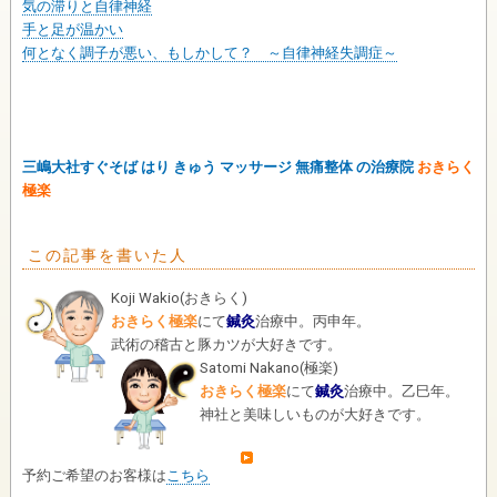
気の滞りと自律神経
手と足が温かい
何となく調子が悪い、もしかして？ ～自律神経失調症～
三嶋大社すぐそば はり きゅう マッサージ 無痛整体 の治療院
おきらく
極楽
この記事を書いた人
Koji Wakio
(
おきらく
)
おきらく極楽
にて
鍼灸
治療中。丙申年。
武術の稽古と豚カツが大好きです。
Satomi Nakano
(
極楽
)
おきらく極楽
にて
鍼灸
治療中。乙巳年。
神社と美味しいものが大好きです。
予約ご希望のお客様は
こちら