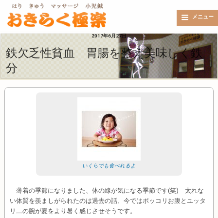
メニュー
2017年6月27日
鉄欠乏性貧血 胃腸を整え美味しく鉄
分
いくらでも食べれるよ
薄着の季節になりました、体の線が気になる季節です(笑) 太れな
い体質を羨ましがられたのは過去の話、今ではポッコリお腹とユッタ
リ二の腕が夏をより暑く感じさせそうです。