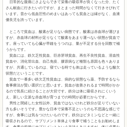
日常的な腹痛にさよならできて栄養の吸収率が良くなった分、たく
さん献血に行きたいのですが、まとまった時間がなくて行きそびれて
います。昔から低血圧性のめまいはあっても貧血とは縁がなく、血液
優良児を誇っています。
ところで貧血は、酸素が足りない病態です。酸素は赤血球が運びま
すが、赤血球の材料が足りなくて酸素をあまり運べない状態が貧血で
す。座っていても心臓が早鐘をうつのは、量が不足する分を回数で補
うからです。
貧血には、鉄欠乏性貧血、巨赤芽球貧血、再生不良性貧血、溶血性
貧血や、消化管出血、自己免疫、膠原病など種類も原因も色々ありま
すが、共通しているのは、寝ている時でも体は走っているような酸欠
状態だということです。
貧血で一番多い鉄欠乏性貧血は、病的な状態なら薬、予防するなら
食事療法が賢い選択だと思います。貧血が改善されるまで時間がかか
るので気長に続けることが大切です。鉄分は体に吸収されにくいう
え、新しい立派な赤血球が育つまでの時間が必要だからです。
男性と閉経した女性以外、貧血ではないけれど鉄分が足りていない
方も多いそうです。豊かな日本で栄養不足というのも不思議な感じで
すが、食事には気をつけたいものです。鉄分はビタミンなどと一緒に
吸収されるので、サプリメント単体より食事で補うことをお勧めしま
す。食事の前後にサプリメントという方法もありますが、体に必要な