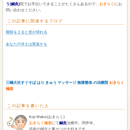
う(鍼灸)
院でお手伝いできることがたくさんあるので、
おきらく
にお
問い合わせください。
この記事に関連するブログ
階段を上ると息が切れる
あなたの冷えは貧血かも
三嶋大社すぐそば はり きゅう マッサージ 無痛整体 の治療院
おきらく
極楽
この記事を書いた人
Koji Wakio
(
おきらく
)
おきらく極楽
にて
鍼灸
治療中。丙申年。
武術の稽古と豚カツが大好きです。