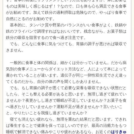
ものは美味しく感じるはず！？なので、口も体も心も満足できる食事
がお勧めです。加えて鉄分の過剰摂取は危険なので、やっぱり食事で
自然にとるのがお勧めです。
基本的に、タンパク質や野菜のバランスがいい食事がよく、鉄鍋や
鉄のフライパンで調理すればなおいいです。残念ながら、お菓子類は
鉄分の吸収を阻害するので食べ過ぎ注意です。
でも、どんなに食事に気をつけても、胃腸の調子が悪ければ吸収で
きません。
一般的に食事と体の関係は、細かくは分かっていません。だから病
気別の食事メニューからダイエット方法など、人によって本によって
書かれていることが違います。遺伝子が同じ一卵性双生児でさえ違っ
てくるのだから、自分の体の声を聞くしかありません。
でも、もし胃腸の調子が悪くて必要な栄養を吸収できない状態だと
したら、そこも整える必要があると思います。無理し過ぎて疲れてい
ませんか？夜更かしし過ぎで睡眠が不足していませんか？お菓子を食
べ過ぎたりしていませんか？運動不足が過ぎませんか？言いたいこ
と、やりたいことを我慢し過ぎていませんか？
寝ても消えない疲れなら、無理を重ねた結果だと思います。できれ
ば養生することで健康を保ってほしいのですが、最高の治癒力をもつ
睡眠で解消できない痛みやこりや疲れがあるなら、お近くの
はりきゅ