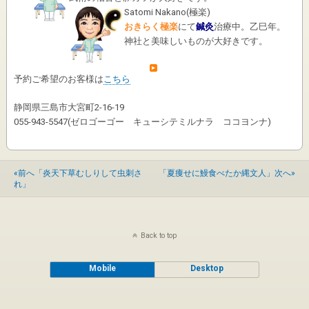
Satomi Nakano
(
極楽
)
おきらく極楽
にて
鍼灸
治療中。乙巳年。
神社と美味しいものが大好きです。
予約ご希望のお客様は
こちら
静岡県三島市大宮町2-16-19
055-943-5547(ゼロゴーゴー キューシテミルナラ ココヨンナ)
«前へ「炎天下草むしりして虫刺さ
「夏痩せに鰻食べたか縄文人」次へ»
れ」
Back to top
Mobile
Desktop