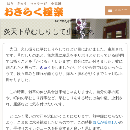
メニュー
2017年6月20日
炎天下草むしりして虫刺され
先日、久し振りに草むしりをしてひどい目にあいました。虫刺され
です。草むしりのあと、無意識に左足をボリボリとかじっている(静岡
では掻くことを「かじる」といいます）自分に気が付きました。蚊に
刺されたと思って、
きゅう
をしましたが、どうやら蚊ではなかったよ
うで、段々痒みと腫れが酷くなり、痒み・腫れがひくまで１ヶ月以上
掛かりました。
この時期、雑草の伸び具合は半端じゃありません。自分の家の庭
や、町内の草むしり行事など、草むしりをする時には熱中症、虫刺さ
れ、腰痛などに気を付けたいです。
とにかく暑いので汗を沢山かくことになります。熱中症にならない
よう、こまめに水分補給したいものです。この時期
西瓜が美味しい
の
で、手作りスイカジュースを用意すると良いと思います。