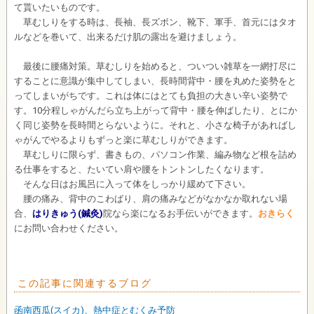
て貰いたいものです。
草むしりをする時は、長袖、長ズボン、靴下、軍手、首元にはタオ
ルなどを巻いて、出来るだけ肌の露出を避けましょう。
最後に腰痛対策。草むしりを始めると、ついつい雑草を一網打尽に
することに意識が集中してしまい、長時間背中・腰を丸めた姿勢をと
ってしまいがちです。これは体にはとても負担の大きい辛い姿勢で
す。10分程しゃがんだら立ち上がって背中・腰を伸ばしたり、とにか
く同じ姿勢を長時間とらないように。それと、小さな椅子があればし
ゃがんでやるよりもずっと楽に草むしりができます。
草むしりに限らず、書きもの、パソコン作業、編み物など根を詰め
る仕事をすると、たいてい肩や腰をトントンしたくなります。
そんな日はお風呂に入って体をしっかり緩めて下さい。
腰の痛み、背中のこわばり、肩の痛みなどがなかなか取れない場
合、
はりきゅう(鍼灸)
院なら楽になるお手伝いができます。
おきらく
にお問い合わせください。
この記事に関連するブログ
函南西瓜(スイカ)、熱中症とむくみ予防