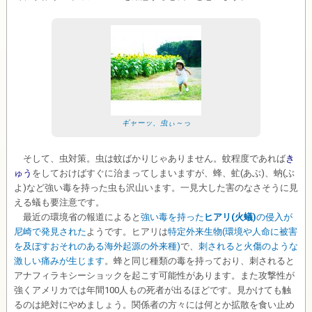
ギャーッ、虫ぃ～っ
そして、虫対策。虫は蚊ばかりじゃありません。蚊程度であれば
き
ゅう
をしておけばすぐに治まってしまいますが、蜂、虻(あぶ)、蚋(ぶ
よ)など強い毒を持った虫も沢山います。一見大した害のなさそうに見
える蟻も要注意です。
最近の環境省の報道によると
強い毒を持った
ヒアリ(火蟻)
の侵入が
尼崎で発見された
ようです。ヒアリは
特定外来生物(環境や人命に被害
を及ぼすおそれのある海外起源の外来種)
で、
刺されると火傷のような
激しい痛みが生じます
。蜂と同じ種類の毒を持っており、刺されると
アナフィラキシーショックを起こす可能性があります。また攻撃性が
強くアメリカでは年間100人もの死者が出るほどです。見かけても触
るのは絶対にやめましょう。関係者の方々には何とか拡散を食い止め