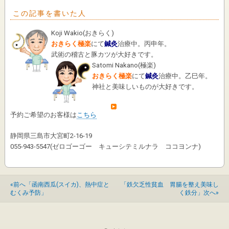
この記事を書いた人
Koji Wakio
(
おきらく
)
おきらく極楽
にて
鍼灸
治療中。丙申年。
武術の稽古と豚カツが大好きです。
Satomi Nakano
(
極楽
)
おきらく極楽
にて
鍼灸
治療中。乙巳年。
神社と美味しいものが大好きです。
予約ご希望のお客様は
こちら
静岡県三島市大宮町2-16-19
055-943-5547(ゼロゴーゴー キューシテミルナラ ココヨンナ)
«前へ「函南西瓜(スイカ)、熱中症と
「鉄欠乏性貧血 胃腸を整え美味し
むくみ予防」
く鉄分」次へ»