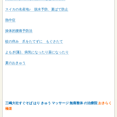
スイカの名産地♪ 脱水予防、夏ばて防止
熱中症
操体的腰痛予防法
蚊の痒み 爪をたてずに もぐさたて
よもぎ(蓬)、病気になったり薬になったり
夏のおきゅう
三嶋大社すぐそば はり きゅう マッサージ 無痛整体 の治療院
おきらく
極楽