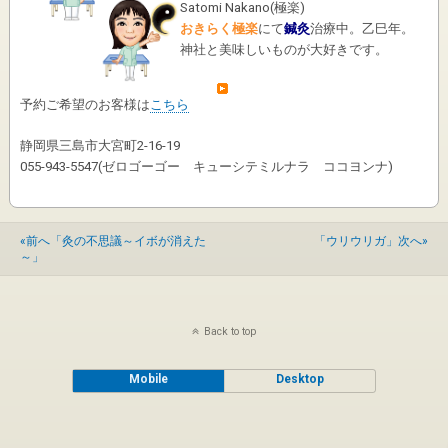
Satomi Nakano
(
極楽
)
おきらく極楽
にて
鍼灸
治療中。乙巳年。
神社と美味しいものが大好きです。
予約ご希望のお客様は
こちら
静岡県三島市大宮町2-16-19
055-943-5547(ゼロゴーゴー キューシテミルナラ ココヨンナ)
«前へ「灸の不思議～イボが消えた
「ウリウリガ」次へ»
～」
Back to top
Mobile
Desktop