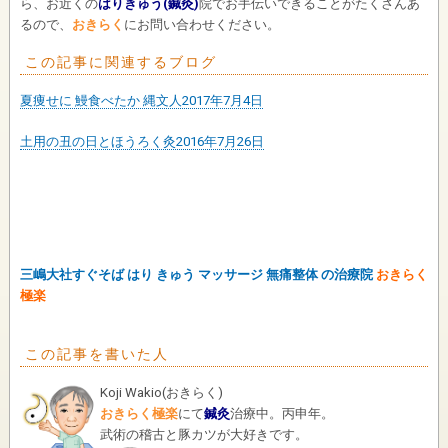
ら、お近くの
はりきゅう(鍼灸)
院でお手伝いできることがたくさんあ
るので、
おきらく
にお問い合わせください。
この記事に関連するブログ
夏痩せに 鰻食べたか 縄文人2017年7月4日
土用の丑の日とほうろく灸2016年7月26日
三嶋大社すぐそば はり きゅう マッサージ 無痛整体 の治療院
おきらく
極楽
この記事を書いた人
Koji Wakio
(
おきらく
)
おきらく極楽
にて
鍼灸
治療中。丙申年。
武術の稽古と豚カツが大好きです。