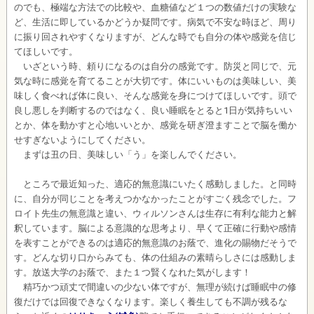
のでも、極端な方法での比較や、血糖値など１つの数値だけの実験な
ど、生活に即しているかどうか疑問です。病気で不安な時ほど、周り
に振り回されやすくなりますが、どんな時でも自分の体や感覚を信じ
てほしいです。
いざという時、頼りになるのは自分の感覚です。防災と同じで、元
気な時に感覚を育てることが大切です。体にいいものは美味しい、美
味しく食べれば体に良い、そんな感覚を身につけてほしいです。頭で
良し悪しを判断するのではなく、良い睡眠をとると1日が気持ちいい
とか、体を動かすと心地いいとか、感覚を研ぎ澄ますことで脳を働か
せすぎないようにしてください。
まずは丑の日、美味しい「う」を楽しんでください。
ところで最近知った、適応的無意識にいたく感動しました。と同時
に、自分が同じことを考えつかなかったことがすごく残念でした。フ
ロイト先生の無意識と違い、ウィルソンさんは生存に有利な能力と解
釈しています。脳による意識的な思考より、早くて正確に行動や感情
を表すことができるのは適応的無意識のお蔭で、進化の賜物だそうで
す。どんな切り口からみても、体の仕組みの素晴らしさには感動しま
す。放送大学のお蔭で、また１つ賢くなれた気がします！
精巧かつ頑丈で間違いの少ない体ですが、無理が続けば睡眠中の修
復だけでは回復できなくなります。楽しく養生しても不調が残るな