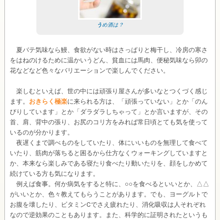
う
め酒は？
夏バテ気味なら鰻、食欲がない時はさっぱりと梅干し、冷房の寒さ
をはねのけるために温かいうどん、貧血には馬肉、便秘気味なら卯の
花などなど色々なバリエーションで楽しんでください。
楽しむといえば、世の中には頑張り屋さんが多いなとつくづく感じ
ます。
おきらく極楽
に来られる方は、「頑張っていない」とか「のん
びりしています」とか「ダラダラしちゃって」とか言いますが、その
首、肩、背中の張り、お尻のコリ方をみれば常日頃とても気を使って
いるのが分かります。
夜遅くまで調べものをしていたり、体にいいものを無理して食べて
いたり、筋肉が落ちると困るから仕方なくウォーキングしていますと
か、本来なら楽しみである寝たり食べたり動いたりを、顔をしかめて
続けている方も気になります。
例えば食事。何か病気をすると特に、○○を食べるといいとか、△△
がいいとか、色々教えてもらうことがあります。でも、ヨーグルトで
お腹を壊したり、ビタミンCでさえ疲れたり、消化吸収は人それぞれ
なので逆効果のこともあります。また、科学的に証明されたというも