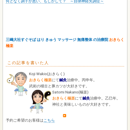
何となく調子が悪い、もしかして？ ～自律神経失調症～
三嶋大社すぐそば はり きゅう マッサージ 無痛整体 の治療院
おきらく
極楽
この記事を書いた人
Koji Wakio
(
おきらく
)
おきらく極楽
にて
鍼灸
治療中。丙申年。
武術の稽古と豚カツが大好きです。
Satomi Nakano
(
極楽
)
おきらく極楽
にて
鍼灸
治療中。乙巳年。
神社と美味しいものが大好きです。
予約ご希望のお客様は
こちら