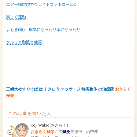
エアー縄跳びでウェイトコントロール2
楽しく運動
よもぎ(蓬)、病気になったり薬になったり
クルミと動脈と健康
三嶋大社すぐそば はり きゅう マッサージ 無痛整体 の治療院
おきらく
極楽
この記事を書いた人
Koji Wakio
(
おきらく
)
おきらく極楽
にて
鍼灸
治療中。丙申年。