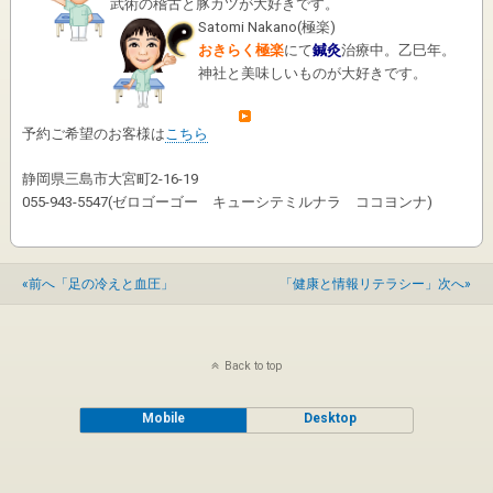
武術の稽古と豚カツが大好きです。
Satomi Nakano
(
極楽
)
おきらく極楽
にて
鍼灸
治療中。乙巳年。
神社と美味しいものが大好きです。
予約ご希望のお客様は
こちら
静岡県三島市大宮町2-16-19
055-943-5547(ゼロゴーゴー キューシテミルナラ ココヨンナ)
«前へ「足の冷えと血圧」
「健康と情報リテラシー」次へ»
Back to top
Mobile
Desktop