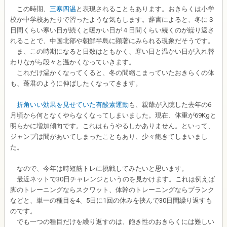
この時期、
三寒四温
と表現されることもあります。おきらくは小学
校か中学校あたりで習ったような気もします。辞書によると、冬に３
日間くらい寒い日が続くと暖かい日が４日間くらい続くのが繰り返さ
れることで、中国北部や朝鮮半島に顕著にみられる現象だそうです。
ま、この時期になると日数はともかく、寒い日と温かい日が入れ替
わりながら段々と温かくなっていきます。
これだけ温かくなってくると、冬の間縮こまっていたおきらくの体
も、蓬君のように伸ばしたくなってきます。
折角いい効果を見せていた有酸素運動
も、親爺が入院した去年の6
月頃から何となくやらなくなってしまいました。現在、体重が69Kgと
明らかに増加傾向です。これはもうやるしかありません。といって、
ジャンプは間があいてしまったこともあり、少々飽きてしまいまし
た。
なので、今年は時短筋トレに挑戦してみたいと思います。
最近ネットで30日チャレンジというのを見かけます。これは例えば
脚のトレーニングならスクワット、体幹のトレーニングならプランク
などと、単一の種目を4、5日に1回の休みを挟んで30日間繰り返すも
のです。
でも一つの種目だけを繰り返すのは、飽き性のおきらくには難しい