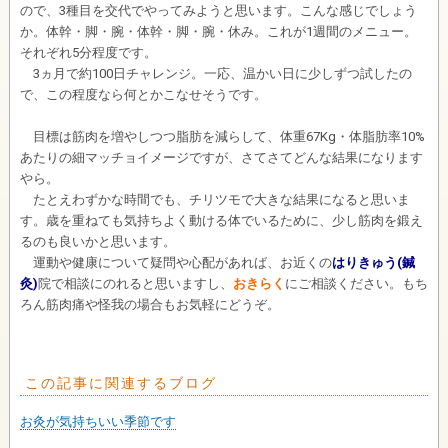
ので、3種目を交代でやってみようと思います。こんな感じでしょう
か。体幹・脚・腕・体幹・脚・腕・休み。これが1週間のメニュー。
それぞれ5分程度です。
3ヵ月で約100日チャレンジ。一応、温かい日に少しずつ試したの
で、この程度なら何とかこなせそうです。
目標は筋肉を増やしつつ脂肪を減らして、体重67Kg・体脂肪率10%
あたりの細マッチョイメージですが、さてさてどんな結果になります
やら。
たとえわずかな時間でも、チリツモで大きな結果になると思いま
す。歳を重ねても気持ちよく動ける体でいるために、少し筋肉を鍛え
るのも良いかと思います。
運動や健康について疑問や心配があれば、お近くの
はりきゅう(鍼
灸)
院で相談にのれると思いますし、
おきらく
にご相談ください。もち
ろん筋肉痛や怪我の場合もお気軽にどうぞ。
この記事に関連するブログ
お灸が気持ちいい季節です