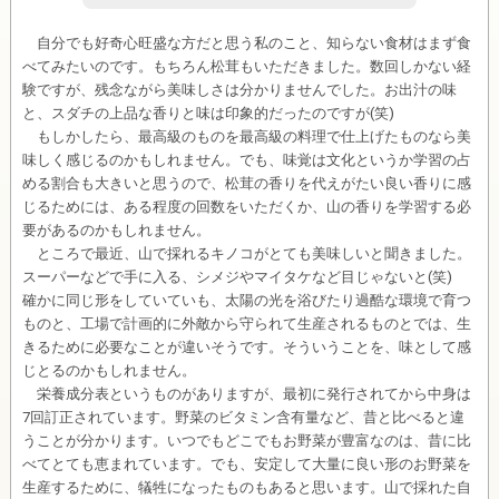
自分でも好奇心旺盛な方だと思う私のこと、知らない食材はまず食
べてみたいのです。もちろん松茸もいただきました。数回しかない経
験ですが、残念ながら美味しさは分かりませんでした。お出汁の味
と、スダチの上品な香りと味は印象的だったのですが(笑)
もしかしたら、最高級のものを最高級の料理で仕上げたものなら美
味しく感じるのかもしれません。でも、味覚は文化というか学習の占
める割合も大きいと思うので、松茸の香りを代えがたい良い香りに感
じるためには、ある程度の回数をいただくか、山の香りを学習する必
要があるのかもしれません。
ところで最近、山で採れるキノコがとても美味しいと聞きました。
スーパーなどで手に入る、シメジやマイタケなど目じゃないと(笑)
確かに同じ形をしていていも、太陽の光を浴びたり過酷な環境で育つ
ものと、工場で計画的に外敵から守られて生産されるものとでは、生
きるために必要なことが違いそうです。そういうことを、味として感
じとるのかもしれません。
栄養成分表というものがありますが、最初に発行されてから中身は
7回訂正されています。野菜のビタミン含有量など、昔と比べると違
うことが分かります。いつでもどこでもお野菜が豊富なのは、昔に比
べてとても恵まれています。でも、安定して大量に良い形のお野菜を
生産するために、犠牲になったものもあると思います。山で採れた自