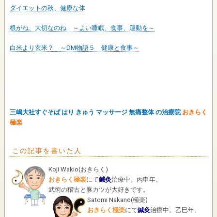
ダイエットの秋、健康な体
根がね、大切なのね ～よい睡眠、食事、運動を～
白米より玄米？ ～DM物語５ 健康と食事～
三嶋大社すぐそば はり きゅう マッサージ 無痛整体 の治療院
おきらく
極楽
この記事を書いた人
Koji Wakio
(
おきらく
)
おきらく極楽
にて
鍼灸
治療中。丙申年。
武術の稽古と豚カツが大好きです。
Satomi Nakano
(
極楽
)
おきらく極楽
にて
鍼灸
治療中。乙巳年。