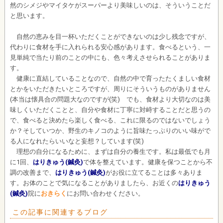
然のシメジやマイタケがスーパーより美味しいのは、そういうことだ
と思います。
自然の恵みを目一杯いただくことができないのは少し残念ですが、
代わりに食材を手に入れられる安心感があります。食べるという、一
見単純で当たり前のことの中にも、色々考えさせられることがありま
す。
健康に直結していることなので、自然の中で育ったたくましい食材
とかをいただきたいところですが、周りにそういうものがありません
(本当は懐具合の問題大なのですが(笑) でも、食材より大切なのは美
味しくいただくことと、自分や食材に丁寧に対峙することだと思うの
で、食べると決めたら楽しく食べる、これに限るのではないでしょう
か？そしていつか、野生のキノコのように旨味たっぷりのいい味がで
る人になれたらいいなと妄想？しています(笑)
理想の自分になるために、まずは自分の養生です。私は最低でも月
に1回、
はりきゅう(鍼灸)
で体を整えています。健康を保つことから不
調の改善まで、
はりきゅう(鍼灸)
がお役に立てることは多々ありま
す。お体のことで気になることがありましたら、お近くの
はりきゅう
(鍼灸)
院に
おきらく
にお問い合わせください。
この記事に関連するブログ