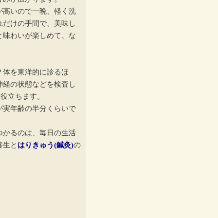
が高いので一晩、軽く洗
れだけの手間で、美味し
と味わいが楽しめて、な
？体を東洋的に診るほ
神経の状態などを検査し
に役立ちます。
が実年齢の半分くらいで
つかるのは、毎日の生活
養生と
はりきゅう(鍼灸)
の