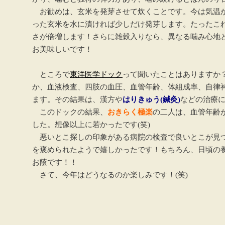
お勧めは、玄米を発芽させて炊くことです。今は気温
った玄米を水に漬ければ少しだけ発芽します。たったこ
さが倍増します！さらに雑穀入りなら、異なる噛み心地
お美味しいです！
ところで
東洋医学ドック
って聞いたことはありますか
か、血液検査、四肢の血圧、血管年齢、体組成率、自律
ます。その結果は、漢方や
はりきゅう(鍼灸)
などの治療
このドックの結果、
おきらく極楽
の二人は、血管年齢
した。想像以上に若かったです(笑)
悪いとこ探しの印象がある病院の検査で良いとこが見
を褒められたようで嬉しかったです！もちろん、日頃の
お蔭です！！
さて、今年はどうなるのか楽しみです！(笑)