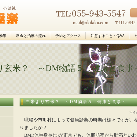
055-943-5547
TEL:
mail@okilaku.com
〒411-08
効果
料金と治療の流れ
予約とアクセス
注意すること・Q&A
り玄米？ ～DM物語５ 健康と食事
白米より玄米？ ～DM物語５ 健康と食事～
20
職場や市町村によって健康診断の時期は様々ですが、
りましたか？
BMI(体重身長比)が正常でも、体脂肪率から肥満とい