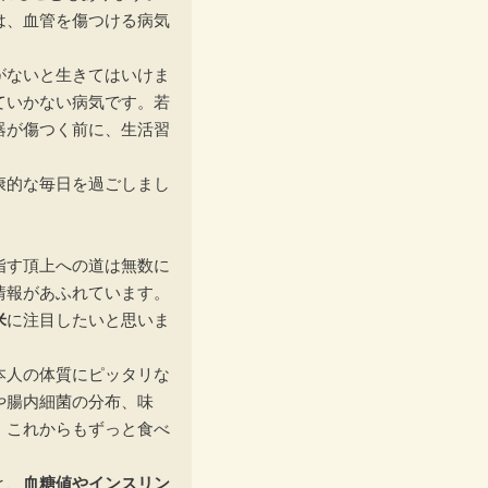
は、血管を傷つける病気
がないと生きてはいけま
ていかない病気です。若
器が傷つく前に、生活習
康的な毎日を過ごしまし
す頂上への道は無数に
情報があふれています。
米
に注目したいと思いま
人の体質にピッタリな
や腸内細菌の分布、味
、これからもずっと食べ
と、
血糖値やインスリン