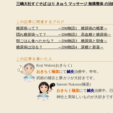
三嶋大社すぐそば はり きゅう マッサージ 無痛整体 の
この記事に関連するブログ
糖尿病って？ ～DM物語1 糖尿病の概要～
隠れ糖尿病って？ ～DM物語2 高血糖と糖尿病～
朝ごはん食べたかな？ ～DM物語3 糖尿病と朝食～
糖尿病は治る？ ～DM物語4 尿糖と新薬～
この記事を書いた人
Koji Wakio
(
おきらく
)
おきらく極楽
にて
鍼灸
治療中。申年。
武術の稽古と豚カツが大好きです。
Satomi Nakano
(
極楽
)
おきらく極楽
にて
鍼灸
治療中。
神社と美味しいものが大好きで