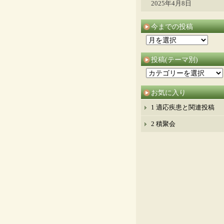
2025年4月8日
今までの投稿
今
ま
投稿(テーマ別)
で
投
の
稿
投
お気に入り
(テ
稿
ー
1 適応疾患と関連投稿
マ
2 積聚会
別)