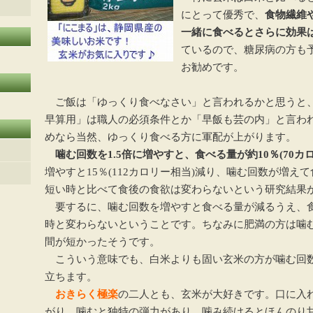
にとって優秀で、
食物繊維
一緒に食べるとさらに効果
ているので、糖尿病の方も
お勧めです。
ご飯は「ゆっくり食べなさい」と言われるかと思うと
早算用」は職人の必須条件とか「早飯も芸の内」と言わ
めなら当然、ゆっくり食べる方に軍配が上がります。
噛む回数を1.5倍に増やすと、食べる量が約10％(70カ
増やすと15％(112カロリー相当)減り、噛む回数が増え
短い時と比べて食後の食欲は変わらないという研究結果
要するに、噛む回数を増やすと食べる量が減るうえ、
時と変わらないということです。ちなみに肥満の方は噛
間が短かったそうです。
こういう意味でも、白米よりも固い玄米の方が噛む回
立ちます。
おきらく極楽
の二人とも、玄米が大好きです。口に入
がり、噛むと独特の弾力があり、噛み続けるとほんのり