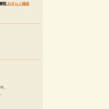
治療院
おきらく極楽
巳年。
す。