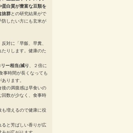
や蛋白質が豊富な豆類を
は抜群
との研究結果がで
予防したい方にも玄米が
、反対に「早飯、早糞、
れたりします。健康のた
ロリー相当)減り
、２倍に
て食事時間が長くなっても
があります。
食後の満腹感は早食いの
む回数が少なく、食事時
数も増えるので健康に役
れると芳ばしい香りが広
甘みが広がります。