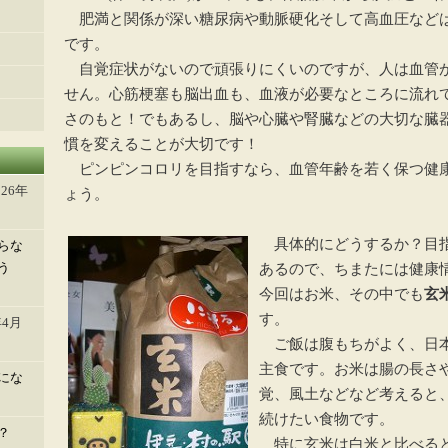
肥満と関係が深い糖尿病や動脈硬化そして高血圧など
です。
自覚症状がないので頑張りにくいのですが、人は血管
せん。心筋梗塞も脳出血も、血液が必要なところに流れ
さのもと！でもあるし、脳や心臓や腎臓などの大切な臓
慣を変えることが大切です！
ピンピンコロリを目指すなら、血管年齢を若く保つ健
026年
ょう。
具体的にどうするか？目指
らな
う
あるので、ちまたには健康
今回はお米、その中でも
玄
す。
年4月
ご飯は腹もちがよく、日本
主食です。お米は腸の長さ
にな
覚、風土などなど考えると
続けたい食物です。
？
特に玄米は白米と比べる