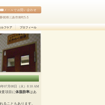
メールでお問い合わせ
42 静岡県三島市南町5-5
セルフケア
プロフィール
～
14年07月08日（火）8:10 AM
検査項目に
体脂肪率
はあ
われることもあります。