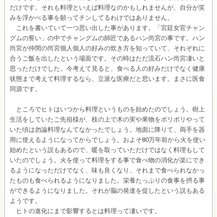
だけです。それも料理といえば料理なのかもしれませんが、自分が笑
みを浮かべる事を願ってチンしてるわけではありません。
これを書いていて一つ思い出した事があります。「宮廷女官チャン
グムの誓い」の中でチャングムの師匠であるハン尚宮の事です。ハン
尚宮が仲間の尚宮個人個人の好みの炊き方を知っていて、それぞれに
合うご飯を出したという場面です。その時はただ流石ハン尚宮凄いと
思っただけでした。今考えて見ると、食べる人の好みだけでなく健康
状態まで考えて料理するなら、立派な医療だと思います。まさに医食
同源です。
ところでヒトはいつから料理というものを始めたのでしょう。樹上
生活をしていたご先祖様が、枝の上で木の実や果物をボリボリやって
いた頃は勿論料理なんてなかったでしょう。地面に降りて、両手を器
用に使えるようになってからでしょう。およそ80万年前から火を使い
始めたという説もあるので、暖を取っていただけではなく料理もして
いたのでしょう。火を使って料理をする事で食べ物の消化が楽にでき
るようになっただけでなく、味も良くなり、それまで食べられなかっ
たものも食べられるようになりました。栄養たっぷりの食事を摂る事
ができるようになりました。それが脳の発達を促したという説もある
ようです。
ヒトの進化にまで影響するとは料理って凄いです。