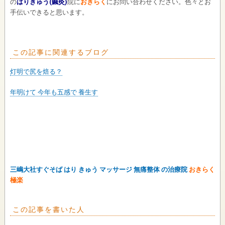
の
はりきゅう(鍼灸)
院に
おきらく
にお問い合わせください。色々とお
手伝いできると思います。
この記事に関連するブログ
灯明で尻を焙る？
年明けて 今年も五感で 養生す
三嶋大社すぐそば はり きゅう マッサージ 無痛整体 の治療院
おきらく
極楽
この記事を書いた人