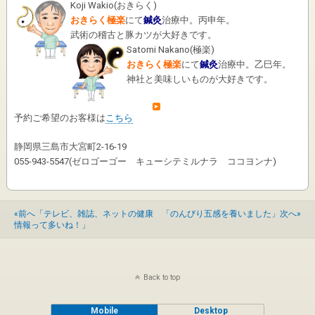
Koji Wakio
(
おきらく
)
おきらく極楽
にて
鍼灸
治療中。丙申年。
武術の稽古と豚カツが大好きです。
Satomi Nakano
(
極楽
)
おきらく極楽
にて
鍼灸
治療中。乙巳年。
神社と美味しいものが大好きです。
予約ご希望のお客様は
こちら
静岡県三島市大宮町2-16-19
055-943-5547(ゼロゴーゴー キューシテミルナラ ココヨンナ)
«前へ「テレビ、雑誌、ネットの健康
「のんびり五感を養いました」次へ»
情報って多いね！」
Back to top
Mobile
Desktop