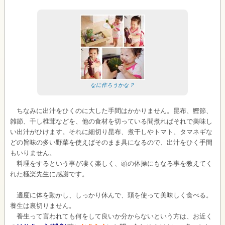
なに作ろうかな？
ちなみに出汁をひくのに大した手間はかかりません。昆布、鰹節、
雑節、干し椎茸などを、他の食材を切っている間煮ればそれで美味し
い出汁がひけます。それに細切り昆布、煮干しやトマト、タマネギな
どの旨味の多い野菜を使えばそのまま具になるので、出汁をひく手間
もいりません。
料理をするという事が凄く楽しく、頭の体操にもなる事を教えてく
れた極楽先生に感謝です。
適度に体を動かし、しっかり休んで、頭を使って美味しく食べる。
養生は裏切りません。
養生って言われても何をして良いか分からないという方は、お近く