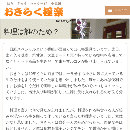
メニュー
2019年3月5日
料理は誰のため？
日経スペシャルという番組が面白くてほぼ毎週見ています。先日、
出汁入り味噌、糀甘酒、大豆ミートと元々持っている技術を応用して
次々とヒット商品を生みだして来たマルコメが取り上げられていまし
た。
おきらくは10年くらい前までは、一食分ずつ小さい袋に入っている
生みそ汁をよく使っていた事を思い出しました。確かにあれは便利で
す。お湯を注ぐだけで美味しい味噌汁が飲めるのでいつもストックし
ていました。出汁入り味噌が忙しい主婦に受け入れられるのが良く分
かります。
料理と言えば何で見たか忘れましたが、料理を作る時食べる人が笑
みを浮かべる事を願って作っていると言った料理家がいました。素敵
だなと思いました。おきらくは自分一人のためだったら、面倒な事は
殆どしません。大体は食材を電子レンジでチンして醤油か何か掛ける