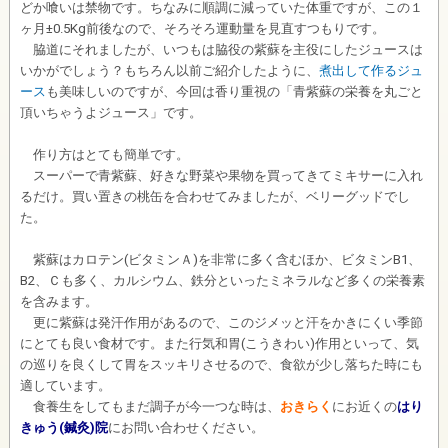
どか喰いは禁物です。ちなみに順調に減っていた体重ですが、この１
ヶ月±0.5Kg前後なので、そろそろ運動量を見直すつもりです。
脇道にそれましたが、いつもは脇役の紫蘇を主役にしたジュースは
いかがでしょう？もちろん以前ご紹介したように、
煮出して作るジュ
ース
も美味しいのですが、今回は香り重視の「青紫蘇の栄養を丸ごと
頂いちゃうよジュース」です。
作り方はとても簡単です。
スーパーで青紫蘇、好きな野菜や果物を買ってきてミキサーに入れ
るだけ。買い置きの桃缶を合わせてみましたが、ベリーグッドでし
た。
紫蘇はカロテン(ビタミンＡ)を非常に多く含むほか、ビタミンB1、
B2、Ｃも多く、カルシウム、鉄分といったミネラルなど多くの栄養素
を含みます。
更に紫蘇は発汗作用があるので、このジメッと汗をかきにくい季節
にとても良い食材です。また行気和胃(こうきわい)作用といって、気
の巡りを良くして胃をスッキリさせるので、食欲が少し落ちた時にも
適しています。
食養生をしてもまだ調子が今一つな時は、
おきらく
にお近くの
はり
きゅう(鍼灸)院
にお問い合わせください。