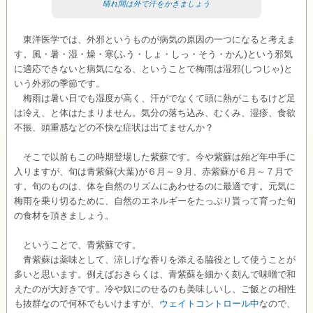
晴れ間は外で汗をかきましょう
東洋医学では、外邪というものが病気の原因の一つになると考えま
す。風・暑・湿・燥・寒(ふう・しょ・しっ・そう・かん)という邪気
に適応できないと病気になる、ということで梅雨は湿邪(しつじゃ)と
いう外邪の季節です。
梅雨は暑い日でも湿度が高く、汗がでなくて頭に熱がこもるけど足
は冷え、と体はたまりません。気分の落ち込み、むくみ、湿疹、食欲
不振、頭重感などの不快な症状は出てませんか？
そこで以前もこの時期登場した紫蘇です。今や紫蘇は殆ど年中手に
入りますが、旬は青紫蘇(大葉)が６月～９月、赤紫蘇が６月～７月で
す。旬のものは、体を自然のリズムにあわせるのに最適です。元気に
梅雨を乗り切るために、自然のエネルギーをたっぷり貰って育った旬
の食材を頂きましょう。
ということで、青紫蘇です。
青紫蘇は薬味として、涼しげな香りを添える脇役として使うことが
多いと思います。例えばおきらくは、青紫蘇を細かく刻んで味噌で和
えたのが大好きです。冷や奴にのせるのも美味しいし、ご飯との相性
も抜群なので何杯でもいけますが、
ウェイトコントロール中
なので、