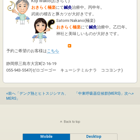
Koji Wakio
(
おきらく
)
おきらく極楽
にて
鍼灸
治療中。丙申年。
武術の稽古と豚カツが大好きです。
Satomi Nakano
(
極楽
)
おきらく極楽
にて
鍼灸
治療中。乙巳年。
神社と美味しいものが大好きです。
予約ご希望のお客様は
こちら
静岡県三島市大宮町2-16-19
055-943-5547(ゼロゴーゴー キューシテミルナラ ココヨンナ)
«前へ「デング熱とヒトスジシマカ、
「中東呼吸器症候群(MERS)」次へ»
MERS」
Back to top
Mobile
Desktop