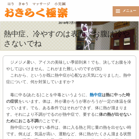
メニュー
2018年7月10日
熱中症、冷やすのは表面、お腹は冷や
さないでね
ジメジメ暑い、アイスの美味しい季節到来！でも、決してお腹を冷
やしてはいけません。これがまた難しいのですが(笑)
これから、というか既に熱中症が心配なお天気になりました。熱中
症について、何か対策していますか？
毒に中る(あたる)ことを中毒というように、
熱中症
は熱に中った時
の症状
をいいます。体は、外が暑かろうが寒かろうが一定の体温を保
っています。でも、ある条件ではそれができず、体に熱が溜まりま
す。それにより不調がでるのが熱中症で、要するに
体の熱が出せない
ためにおこる不調
のことです。
熱中症になりやすい条件は、体に入る熱と同じ量の熱を出せない時
です。例えば、気温が高い、運動など、体に熱がたくさん溜まる状態