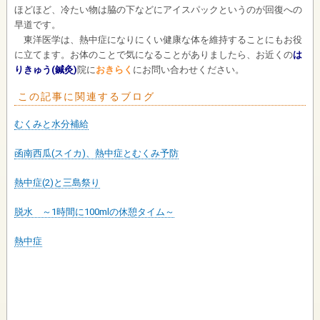
ほどほど、冷たい物は脇の下などにアイスパックというのが回復への
早道です。
東洋医学は、熱中症になりにくい健康な体を維持することにもお役
に立てます。お体のことで気になることがありましたら、お近くの
は
りきゅう(鍼灸)
院に
おきらく
にお問い合わせください。
この記事に関連するブログ
むくみと水分補給
函南西瓜(スイカ)、熱中症とむくみ予防
熱中症(2)と三島祭り
脱水 ～1時間に100mlの休憩タイム～
熱中症