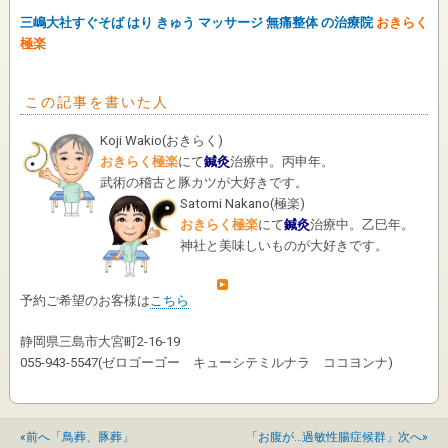
三嶋大社すぐそば はり きゅう マッサージ 無痛整体 の治療院
おきらく
極楽
この記事を書いた人
Koji Wakio
(
おきらく
)
おきらく極楽
にて
鍼灸
治療中。丙申年。
武術の稽古と豚カツが大好きです。
Satomi Nakano
(
極楽
)
おきらく極楽
にて
鍼灸
治療中。乙巳年。
神社と美味しいものが大好きです。
予約ご希望のお客様は
こちら
静岡県三島市大宮町2-16-19
055-943-5547(ゼロゴーゴー キューシテミルナラ ココヨンナ)
«前へ「鳥葬、豚葬」
「お腹が…過敏性腸症候群」次へ»