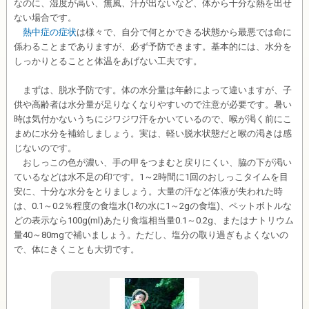
なのに、湿度が高い、無風、汗が出ないなど、体から十分な熱を出せ
ない場合です。
熱中症の症状
は様々で、自分で何とかできる状態から最悪では命に
係わることまでありますが、必ず予防できます。基本的には、水分を
しっかりとることと体温をあげない工夫です。
まずは、脱水予防です。体の水分量は年齢によって違いますが、子
供や高齢者は水分量が足りなくなりやすいので注意が必要です。暑い
時は気付かないうちにジワジワ汗をかいているので、喉が渇く前にこ
まめに水分を補給しましょう。実は、軽い脱水状態だと喉の渇きは感
じないのです。
おしっこの色が濃い、手の甲をつまむと戻りにくい、脇の下が渇い
ているなどは水不足の印です。1～2時間に1回のおしっこタイムを目
安に、十分な水分をとりましょう。大量の汗など体液が失われた時
は、0.1～0.2％程度の食塩水(1ℓの水に1～2gの食塩)、ペットボトルな
どの表示なら100g(ml)あたり食塩相当量0.1～0.2g、またはナトリウム
量40～80mgで補いましょう。ただし、塩分の取り過ぎもよくないの
で、体にきくことも大切です。