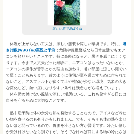
涼しい所で遊ぼうね
体温が上がらない工夫は、涼しい服装や涼しい環境です。特に、
暑
さ指数(WBGT)の実況と予測
で危険や厳重警戒なら日常生活でもエア
コンを頼りたいところです。特に高齢になると、暑さを感じにくくな
ります。今まで大丈夫だった経験に、エアコンはもったいないとか、
エアコンの操作が苦手とかの理由も加わり、暑い部屋に涼しい顔でい
て驚くこともあります。昔のように住宅が夏を過ごすために作られて
ないこと、アスファルトが多くて土や植物が少ない環境、気象の大き
な変化など、熱中症になりやすい条件は残念ながら増えています。
体を締め付けない服装で涼しい場所にいる、これも暑すぎる日には
自分を守るために大切なことです。
熱中症予防は体の余分な熱を発散することなので、アイスなど冷た
い物を食べるのも有りかもしれません。でも、そもそも体の熱を出せ
ないほど弱っているので、胃腸を冷さない方が賢明です。冷たい物し
か受け付けないなら別ですが、そうでなければ口にする物の冷たさは