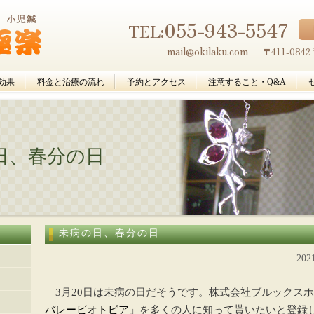
055-943-5547
TEL:
mail@okilaku.com
〒411-08
効果
料金と治療の流れ
予約とアクセス
注意すること・Q&A
日、春分の日
未病の日、春分の日
20
3月20日は未病の日だそうです。株式会社ブルックス
バレービオトピア
」を多くの人に知って貰いたいと登録