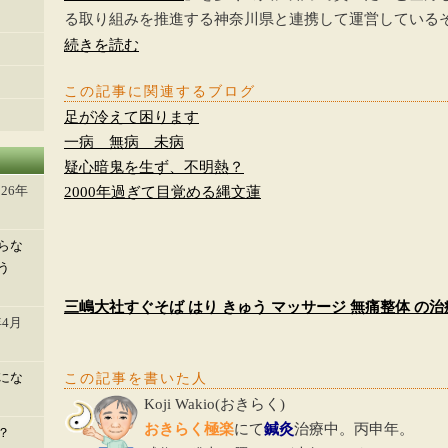
る取り組みを推進する神奈川県と連携して運営している
続きを読む
この記事に関連するブログ
足が冷えて困ります
一病 無病 未病
疑心暗鬼を生ず、不明熱？
026年
2000年過ぎて目覚める縄文蓮
らな
う
三嶋大社すぐそば はり きゅう マッサージ 無痛整体 の
年4月
にな
この記事を書いた人
Koji Wakio
(
おきらく
)
おきらく極楽
にて
鍼灸
治療中。丙申年。
？