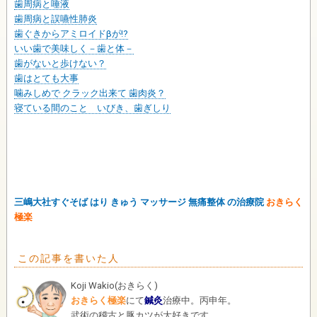
歯周病と唾液
歯周病と誤嚥性肺炎
歯ぐきからアミロイドβが!?
いい歯で美味しく－歯と体－
歯がないと歩けない？
歯はとても大事
噛みしめで クラック出来て 歯肉炎？
寝ている間のこと いびき、歯ぎしり
三嶋大社すぐそば はり きゅう マッサージ 無痛整体 の治療院
おきらく
極楽
この記事を書いた人
Koji Wakio
(
おきらく
)
おきらく極楽
にて
鍼灸
治療中。丙申年。
武術の稽古と豚カツが大好きです。