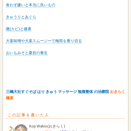
食わず嫌いと本当に良いもの
きゅうりとあぐら
黴(カビ)と健康
大葉味噌や大葉スムージーで梅雨を乗り切る
おいもみそと夏前の養生
三嶋大社すぐそば はり きゅう マッサージ 無痛整体 の治療院
おきらく
極楽
この記事を書いた人
Koji Wakio
(
おきらく
)