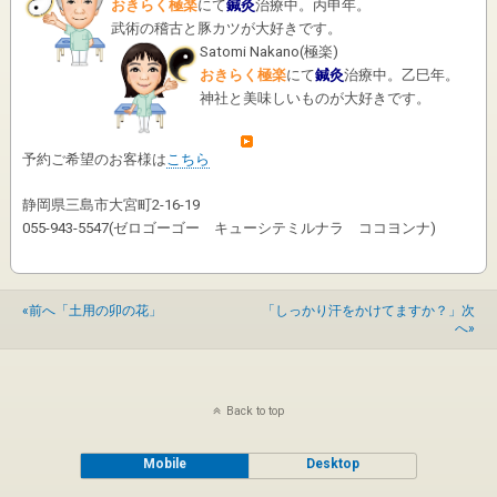
おきらく極楽
にて
鍼灸
治療中。丙申年。
武術の稽古と豚カツが大好きです。
Satomi Nakano
(
極楽
)
おきらく極楽
にて
鍼灸
治療中。乙巳年。
神社と美味しいものが大好きです。
予約ご希望のお客様は
こちら
静岡県三島市大宮町2-16-19
055-943-5547(ゼロゴーゴー キューシテミルナラ ココヨンナ)
«前へ「土用の卯の花」
「しっかり汗をかけてますか？」次
へ»
Back to top
Mobile
Desktop