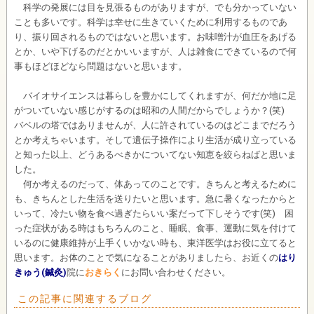
科学の発展には目を見張るものがありますが、でも分かっていない
ことも多いです。科学は幸せに生きていくために利用するものであ
り、振り回されるものではないと思います。お味噌汁が血圧をあげる
とか、いや下げるのだとかいいますが、人は雑食にできているので何
事もほどほどなら問題はないと思います。
バイオサイエンスは暮らしを豊かにしてくれますが、何だか地に足
がついていない感じがするのは昭和の人間だからでしょうか？(笑)
バベルの塔ではありませんが、人に許されているのはどこまでだろう
とか考えちゃいます。そして遺伝子操作により生活が成り立っている
と知った以上、どうあるべきかについてない知恵を絞らねばと思いま
した。
何か考えるのだって、体あってのことです。きちんと考えるために
も、きちんとした生活を送りたいと思います。急に暑くなったからと
いって、冷たい物を食べ過ぎたらいい案だって下しそうです(笑) 困
った症状がある時はもちろんのこと、睡眠、食事、運動に気を付けて
いるのに健康維持が上手くいかない時も、東洋医学はお役に立てると
思います。お体のことで気になることがありましたら、お近くの
はり
きゅう(鍼灸)
院に
おきらく
にお問い合わせください。
この記事に関連するブログ