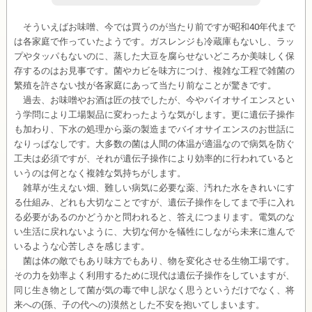
そういえばお味噌、今では買うのが当たり前ですが昭和40年代まで
は各家庭で作っていたようです。ガスレンジも冷蔵庫もないし、ラッ
プやタッパもないのに、蒸した大豆を腐らせないどころか美味しく保
存するのはお見事です。菌やカビを味方につけ、複雑な工程で雑菌の
繁殖を許さない技が各家庭にあって当たり前なことが驚きです。
過去、お味噌やお酒は匠の技でしたが、今やバイオサイエンスとい
う学問により工場製品に変わったような気がします。更に遺伝子操作
も加わり、下水の処理から薬の製造までバイオサイエンスのお世話に
なりっぱなしです。大多数の菌は人間の体温が適温なので病気を防ぐ
工夫は必須ですが、それが遺伝子操作により効率的に行われていると
いうのは何となく複雑な気持ちがします。
雑草が生えない畑、難しい病気に必要な薬、汚れた水をきれいにす
る仕組み、どれも大切なことですが、遺伝子操作をしてまで手に入れ
る必要があるのかどうかと問われると、答えにつまります。電気のな
い生活に戻れないように、大切な何かを犠牲にしながら未来に進んで
いるような心苦しさを感じます。
菌は体の敵でもあり味方でもあり、物を変化させる生物工場です。
その力を効率よく利用するために現代は遺伝子操作をしていますが、
同じ生き物として菌が気の毒で申し訳なく思うというだけでなく、将
来への(孫、子の代への)漠然とした不安を抱いてしまいます。